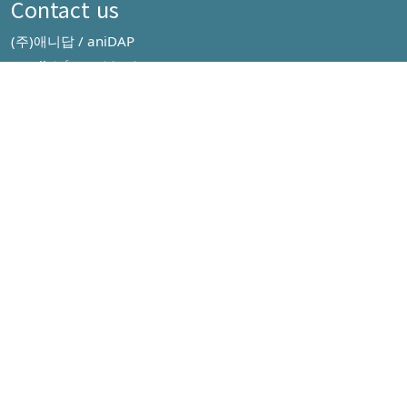
Contact us
(주)애니답 / aniDAP
info@anidap.kr
Email:
Go Social
Stay in touch with us:
Our Service Item
Pet Parents(보호자를 위한 공간)
동물병원 검색
위치기반동물병원검색
,
Veterinary Medicine(전문가를 위한 공간)
Terminology
Drug info
Journal review
Protocol
,
,
,
,
Lab service(검사서비스)
세포검사
분자진단
조류성감별
대사판정 서비스
,
,
,