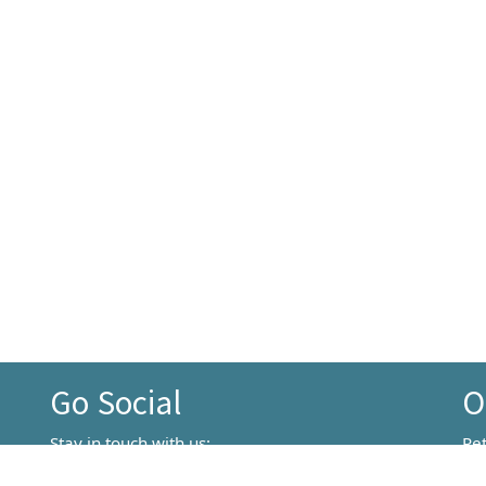
Go Social
O
Stay in touch with us:
Pe
동