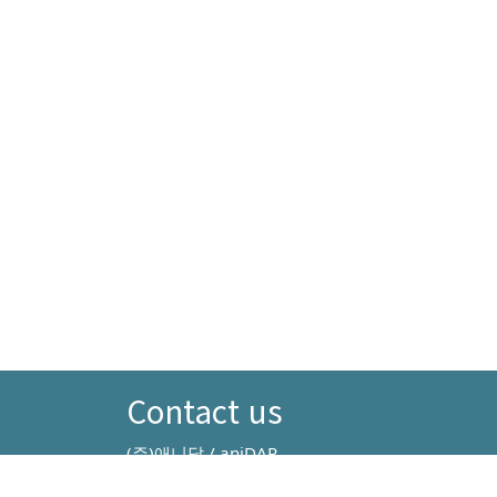
Contact us
(주)애니답 / aniDAP
info@anidap.kr
Email: